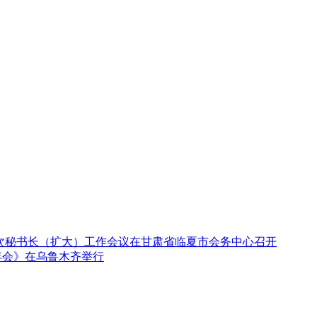
5次秘书长（扩大）工作会议在甘肃省临夏市会务中心召开
年会》在乌鲁木齐举行