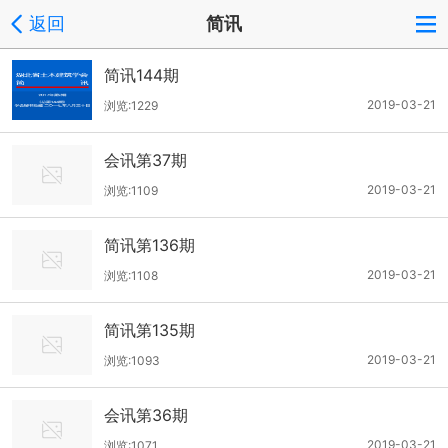
返回
简讯
简讯144期
2019-03-21
浏览:1229
会讯第37期
2019-03-21
浏览:1109
简讯第136期
2019-03-21
浏览:1108
简讯第135期
2019-03-21
浏览:1093
会讯第36期
2019-03-21
浏览:1071