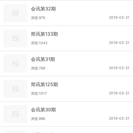
会讯第32期
2019-03-21
浏览:976
简讯第133期
2019-03-21
浏览:1042
会讯第31期
2019-03-21
浏览:769
简讯第125期
2019-03-21
浏览:1017
会讯第30期
2019-03-21
浏览:996